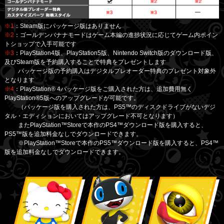
※1
：Steam版にパッケージ版はありません
※2
：ゴールデンバナナモードはゲーム本編の進捗状況に応じてゲーム内ポイン
トショップで入手可能です
※3
：PlayStation4版、PlayStation5版、Nintendo Switch版のダウンロード版、
及びSteam版を予約購入することで特典をプレゼントします
パッケージ版の予約購入はデジタルプレオーダー特典のプレゼント対象外
となります
※4
：PlayStation® 4パッケージ版をご購入された方は、追加費用無く
PlayStation®5版へのアップグレードが可能です。
（パッケージ版を購入された方は、PS5™のディスクドライブがないデジ
タル・エディションにおいてはアップグレード不可となります）
またPlayStation™Storeで本作のPS4™ダウンロード版を購入すると、
PS5™版を追加料金なしでダウンロードできます。
※PlayStation™Storeで本作のPS5™ダウンロード版を購入すると、PS4™
版を追加料金なしでダウンロードできます。