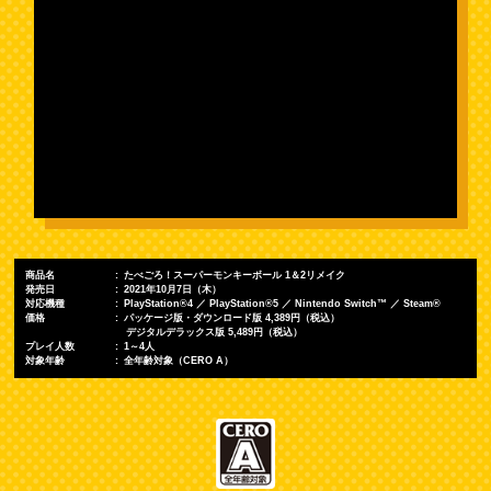
商品名
たべごろ！スーパーモンキーボール 1＆2リメイク
発売日
2021年10月7日（木）
対応機種
PlayStation®4 ／ PlayStation®5 ／ Nintendo Switch™ ／ Steam®
価格
パッケージ版・ダウンロード版 4,389円（税込）
デジタルデラックス版 5,489円（税込）
プレイ人数
1～4人
対象年齢
全年齢対象（CERO A）