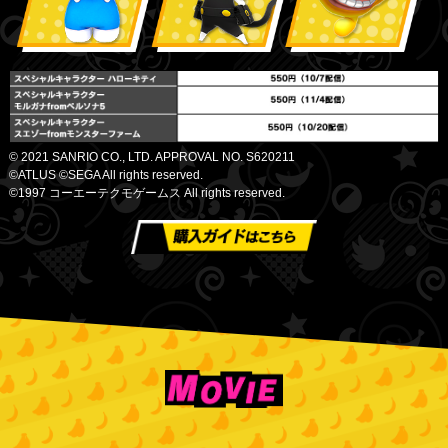
© 2021 SANRIO CO., LTD. APPROVAL NO. S620211
©ATLUS ©SEGA All rights reserved.
©1997 コーエーテクモゲームス All rights reserved.